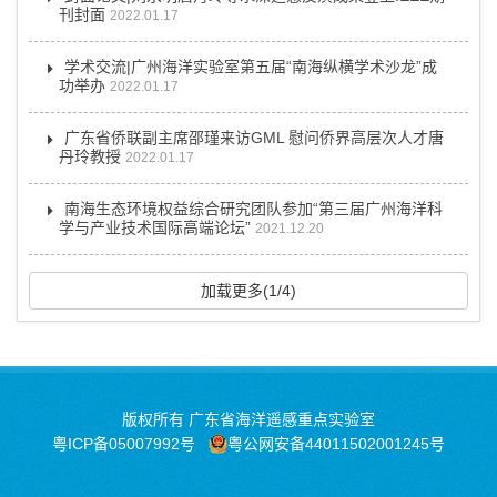
刊封面
2022.01.17
学术交流|广州海洋实验室第五届“南海纵横学术沙龙”成
功举办
2022.01.17
广东省侨联副主席邵瑾来访GML 慰问侨界高层次人才唐
丹玲教授
2022.01.17
南海生态环境权益综合研究团队参加“第三届广州海洋科
学与产业技术国际高端论坛”
2021.12.20
加载更多(1/4)
版权所有 广东省海洋遥感重点实验室
粤ICP备05007992号
粤公网安备44011502001245号