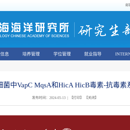
邮
生信息
培养管理
学位管理
就业指导
INTER
中VapC MqsA和HicA HicB毒素-抗
发布时间：2024-05-13 | 【
打印
】 【
关闭
】