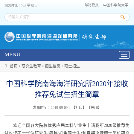
邮箱登录
中国科学院大学
2026年8月9日 星期日
MENU
Toggl
navig
首页 >
研究生教育
>
招生信息
>
硕士招生
中国科学院南海海洋研究所2020年接收
推荐免试生招生简章
发布时间：2019-09-09 | 【
打印
】 【
关闭
】
欢迎全国各大院校优秀应届本科毕业生申请我所
2020
级推荐免
试攻读硕士学位研究生
(
简称
:
推免硕士生
)
和直接攻读博士学位研究