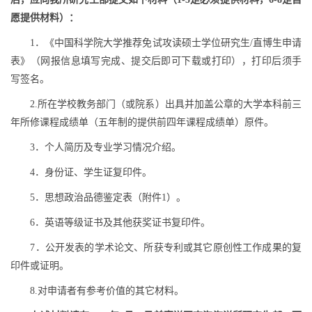
愿提供材料）：
1
．《中国科学院大学推荐免试攻读硕士学位研究生
/
直博生申请
表》（网报信息填写完成、提交后即可下载或打印），打印后须手
写签名。
2.
所在学校教务部门（或院系）出具并加盖公章的大学本科前三
年所修课程成绩单（五年制的提供前四年课程成绩单）原件。
3
．个人简历及专业学习情况介绍。
4
．身份证、学生证复印件。
5
．思想政治品德鉴定表（附件
1
）。
6
．英语等级证书及其他获奖证书复印件。
7
．公开发表的学术论文、所获专利或其它原创性工作成果的复
印件或证明。
8.
对申请者有参考价值的其它材料。