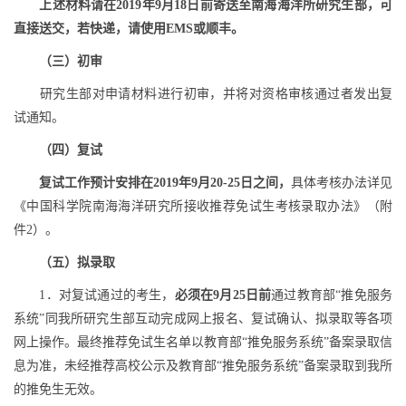
上述材料请在
2019
年
9
月
18
日前寄送至南海海洋所研究生部，可
直接送交，若快递，请使用
EMS
或顺丰。
（三）初审
研究生部对申请材料进行初审，并将对资格审核通过者发出复
试通知。
（四）复试
复试工作预计安排在
2019
年
9
月
20-25
日之间，
具体考核办法详见
《中国科学院南海海洋研究所接收推荐免试生考核录取办法》（附
件
2
）。
（五）拟录取
1
．对复试通过的考生，
必须在
9
月
25
日前
通过教育部“推免服务
系统”同我所研究生部互动完成网上报名、复试确认、拟录取等各项
网上操作。最终推荐免试生名单以教育部“推免服务系统”备案录取信
息为准，未经推荐高校公示及教育部“推免服务系统”备案录取到我所
的推免生无效。