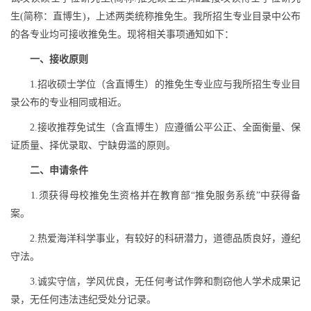
生
(
简称：直博生
)
，上述两类统称推免生。我所招生专业目录中公布
的各专业均可接收推免生。现将相关事项通知如下：
一、接收原则
1.
招收硕士学位（含直博生）的推免生专业应与我所招生专业目
录公布的专业相同或相近。
2.
接收推荐免试生（含直博生）应遵循公平公正、全面衡量、保
证质量、择优录取、宁缺毋滥的原则。
二、申请条件
1.
须获得母校推免生资格并在教育部“推免服务系统”中获得备
案。
2.
热爱海洋科学事业，有较好的科研潜力，道德品质良好，遵纪
守法。
3.
诚实守信，学风优良，无任何考试作弊和剽窃他人学术成果记
录，无任何违法违纪受处分记录。