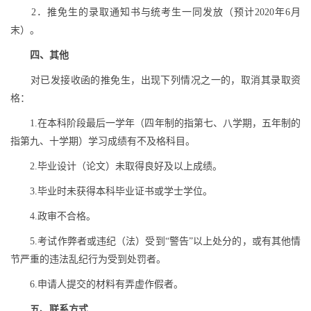
2
．推免生的录取通知书与统考生一同发放（预计
2020
年
6
月
末）。
四、其他
对已发接收函的推免生，出现下列情况之一的，取消其录取资
格：
1.
在本科阶段最后一学年（四年制的指第七、八学期，五年制的
指第九、十学期）学习成绩有不及格科目。
2.
毕业设计（论文）未取得良好及以上成绩。
3.
毕业时未获得本科毕业证书或学士学位。
4.
政审不合格。
5.
考试作弊者或违纪（法）受到“警告”以上处分的，或有其他情
节严重的违法乱纪行为受到处罚者。
6.
申请人提交的材料有弄虚作假者。
五、联系方式