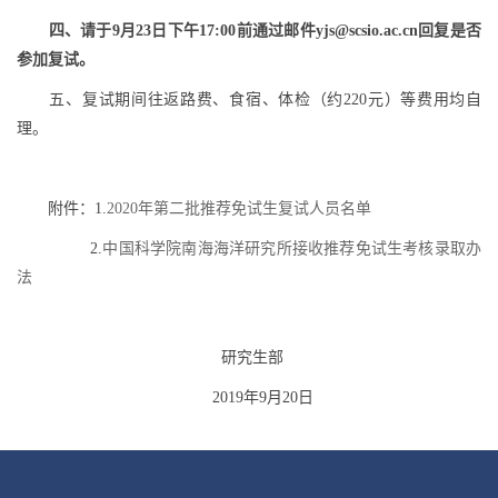
四、请于
9
月
23
日下午
17:00
前通过邮件
yjs@scsio.ac.cn
回复是否
参加复试。
五、复试期间往返路费、食宿、体检（约
220
元）等费用均自
理。
附件：
1.
2020
年第二批推荐免试生复试人员名单
2.
中国科学院南海海洋研究所接收推荐免试生考核录取办
法
研究生部
2019
年
9
月
20
日