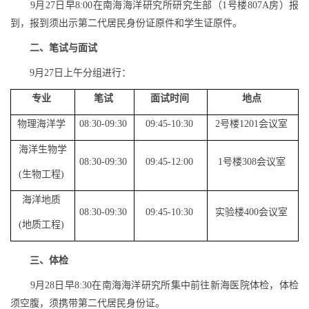
9
月
27
日早
8:00
在南海海洋研究所研究生部（
1
号楼
807A
房）报
到，报到须出示第二代居民身份证原件和学生证原件。
二、笔试与面试
9
月
27
日上午分组进行：
专业
笔试
面试时间
地点
物理海洋学
08:30-09:30
09:45-10:30
2
号楼
1201
会议室
海洋生物学
08:30-09:30
09:45-12:00
1
号楼
308
会议室
(
生物工程
)
海洋地质
08:30-09:30
09:45-10:30
实验楼
400
会议室
(
地质工程
)
三、体检
9
月
28
日早
8:30
在南海海洋研究所集中前往新海医院体检，体检
须空腹，须携带第二代居民身份证。