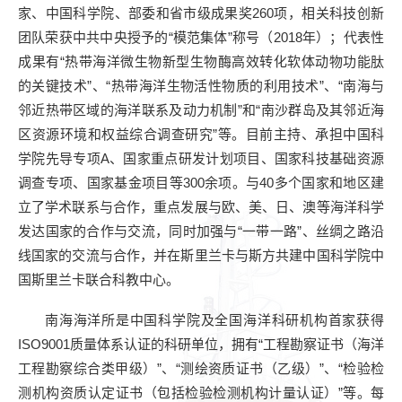
家、中国科学院、部委和省市级成果奖
260
项，相关科技创新
团队荣获中共中央授予的“模范集体”称号（2018年）；代表性
成果有“热带海洋微生物新型生物酶高效转化软体动物功能肽
的关键技术”、“热带海洋生物活性物质的利用技术”、“南海与
邻近热带区域的海洋联系及动力机制”和“南沙群岛及其邻近海
区资源环境和权益综合调查研究”等。目前主持、承担中国科
学院先导专项
A
、国家重点研发计划项目、国家科技基础资源
调查专项、国家基金项目等
300
余项。与
40
多个国家和地区建
立了学术联系与合作，重点发展与欧、美、日、澳等海洋科学
发达国家的合作与交流，同时加强与“一带一路”、丝绸之路沿
线国家的交流与合作，并在斯里兰卡与斯方共建中国科学院中
国斯里兰卡联合科教中心。
南海海洋所是中国科学院及全国海洋科研机构首家获得
ISO9001
质量体系认证的科研单位，拥有“工程勘察证书（海洋
工程勘察综合类甲级）”、“测绘资质证书（乙级）”、“检验检
测机构资质认定证书（包括检验检测机构计量认证）”等。每