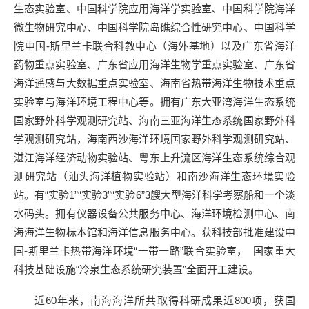
生态实验室、中国科学院应用海洋学实验室、中国科学院海洋
微生物研究中心、中国科学院岛礁综合性研究中心、中国科学
院中国
-
斯里兰卡联合科教中心（海外基地）以及广东省海洋
药物重点实验室、广东省应用海洋生物学重点实验室、广东省
海洋遥感与大数据重点实验室、海南省热带海洋生物技术重点
实验室与海洋环境工程中心等。拥有广东大亚湾海洋生态系统
国家野外科学观测研究站、海南三亚海洋生态系统国家野外科
学观测研究站，海南西沙海洋环境国家野外科学观测研究站、
湛江海洋经济动物实验站、粤东上升流区海洋生态系统综合观
测研究站（汕头海洋植物实验站）和南沙海洋生态环境实验
站。有
“
实验
1
”“实验
3
”“实验
6
”
3
艘大型海洋科学考察船和一个淡
水码头。拥有仪器设备公共服务中心、海洋环境检测中心、南
海海洋生物标本馆和海洋信息服务中心。获科技部批准建设中
国
-
斯里兰卡热带海洋环境
“
一带一路
”
联合实验室， 国家重大
科技基础设施“冷泉生态系统研究装置”全面开工建设。
近
60
年来，南海海洋所共取得科研成果近
800
项，获国