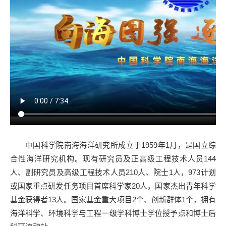
中国科学院南海海洋研究所成立于
1959
年
1
月，是国立综
合性海洋研究机构。现有研究员及正高级工程技术人员144
人、副研究员及高级工程技术人员210人、院士
1
人，
973
计划
或国家重点研发任务项目首席科学家
20
人，国家杰出青年科学
基金获得者
13
人。国家基金重大项目
2
个、创新群体
1
个，拥有
海洋科学、环境科学与工程一级学科博士学位授予点和博士后