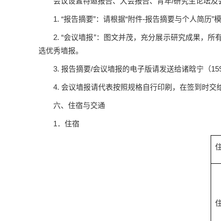
会议设置特邀报告、大会报告、青年/研究生论坛及
1. “报告摘要”：请根据“附件-报告摘要与个人简
2. “会议墙报”：图文并茂，充分展示研究成果，所
选优秀墙报。
3. 报告摘要/会议墙报的电子版请发送给诸晗宁（15918
4. 会议墙报请代表按照规格自行印刷，在签到时
六、住宿与交通
1．住宿