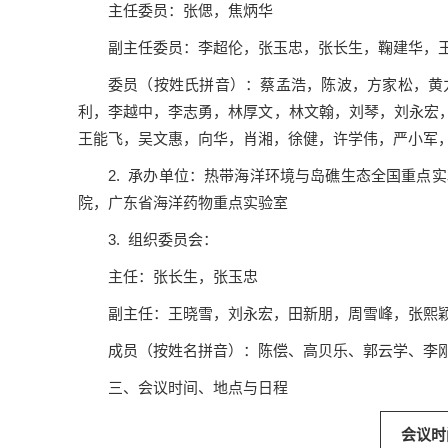
主任委员：张偲，焦炳华
副主任委员：李超伦，张玉忠，张长生，鞠建华，
委员（按姓氏拼音）：蔡孟浩，陈波，方家松，黄
利，李越中，李志勇，林厚文，林文翰，刘琴，刘永宏
王能飞，吴文惠，向华，肖湘，徐健，许学伟，严小军
2. 承办单位：热带海洋环境与岛礁生态全国重
院，广东省海洋药物重点实验室
3. 组织委员会：
主任：张长生，张玉忠
副主任：王晓雪，刘永宏，田新朋，周雪峰，张熙
成员（按姓名拼音）：陈偿、高贝乐、郭云学、李
三、会议时间、地点与日程
会议时