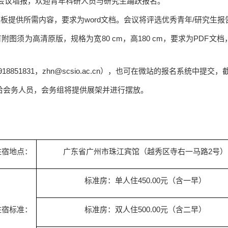
会议墙报，欢迎青年科研人员与研究生踊跃报名。
历”模板提供所需内容，要求为word文档。会议将评选优秀青年/研究生报
有附图须为高清原版，规格为宽80 cm，高180 cm，要求为PD
851831，zhn@scsio.ac.cn），也可在微站的报名系统中提交，
交给会务人员，会务组将提供展架并进行摆放。
住宿地点：
广东省广州市珠江宾馆（越秀区寺右一马路2号）
标准房：单人住450.00元（含一早）
住宿标准：
标准房：双人住500.00元（含二早）