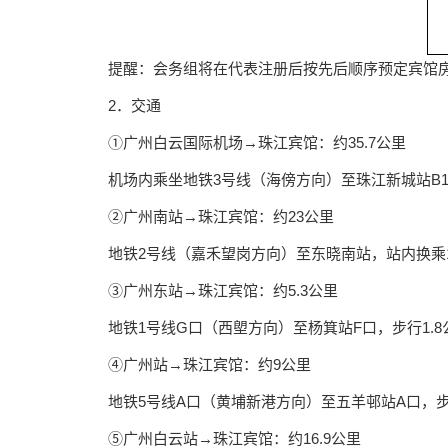
提醒：会务组将在代表注册后按先后顺序预定宾馆
2．交通
①广州白云国际机场→珠江宾馆：约35.7公里
机场内乘坐地铁3号线（海傍方向）至珠江新城站B1
②广州南站→珠江宾馆：约23公里
地铁2号线（嘉禾望岗方向）至东晓南站，站内换乘1
③广州东站→珠江宾馆：约5.3公里
地铁1号线G口（西塱方向）至杨箕站F口，步行1.
④广州站→珠江宾馆：约9公里
地铁5号线A口（黄埔新港方向）至五羊邨站A口，步
⑤广州白云站→珠江宾馆：约16.9公里