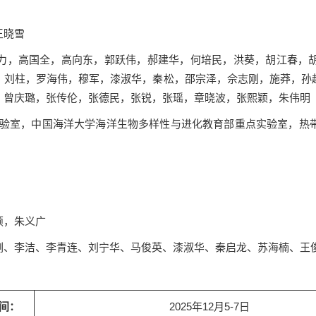
王晓雪
力，高国全，高向东，郭跃伟，郝建华，何培民，洪葵，胡江春，
，刘柱，罗海伟，穆军，漆淑华，秦松，邵宗泽，佘志刚，施莽，孙
，曾庆璐，张传伦，张德民，张锐，张瑶，章晓波，张熙颖，朱伟明
点实验室，中国海洋大学海洋生物多样性与进化教育部重点实验室，热
颖，朱义广
刚、李洁、李青连、刘宁华、马俊英、漆淑华、秦启龙、苏海楠、王
间：
2025年12月5-7日