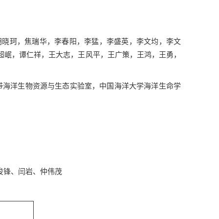
胡晓珂，焦瑞华，李春阳，李猛，李盛英，李文均，李文
超岷，谭仁祥，王大志，王风平，王广策，王鸿，王勇，
带海洋生物资源与生态实验室，中国海洋大学海洋生命学
俊锋、闫岩、仲伟茂