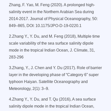
Zhang, F. Yao, M. Feng (2020). A prolonged high-
salinity event in the Northern Arabian Sea during
2014-2017. Journal of Physical Oceanography, 50:
849–865, DOI: 10.1175/JPO-D-19-0220.1
2.
Zhang Y., Y. Du, and M. Feng (2018), Multiple time
scale variability of the sea surface salinity dipole
mode in the tropical Indian Ocean, J. Climate, 31,
283-296
3.
Zhang, Y., J. Chen and Y. Du (2017). Role of barrier
layer in the developing phase of “Category 6” super
typhoon Haiyan. Satellite Oceanography and
Meteorology, 2(1): 3–9.
4.
Zhang Y., Y. Du, and T. Qu (2016), A sea surface
salinity dipole mode in the tropical Indian Ocean,