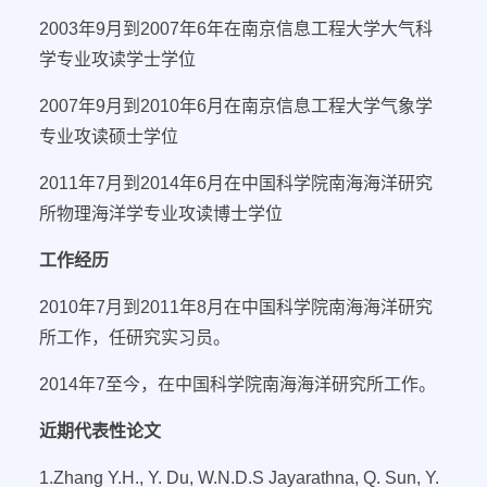
2003
年
9
月到
2007
年
6
年在南京信息工程大学大气科
学专业攻读学士学位
2007
年
9
月到
2010
年
6
月在南京信息工程大学气象学
专业攻读硕士学位
2011
年
7
月到
2014
年
6
月在中国科学院南海海洋研究
所物理海洋学专业攻读博士学位
工作经历
2010
年
7
月到
2011
年
8
月在中国科学院南海海洋研究
所工作，任研究实习员。
2014
年
7
至今，在中国科学院南海海洋研究所工作。
近期代表性论文
1.
Zhang Y.H., Y. Du, W.N.D.S Jayarathna, Q. Sun, Y.