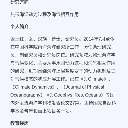
研究方向
热带海洋动力过程及海气相互作用
个人简介
张玉红，女，汉族，博士、研究员。
2014
年
7
月至今
在中国科学院南海海洋研究所工作，历任助理研究
员、副研究员和研究员岗位。研究领域为物理海洋学
与气候变化，主要从事水团动力过程和海气相互作用
的研究，近期围绕海洋上层盐度变率的动力机制及其
对气候模态的响应开展工作。已在《
J. Climate
》、
《
Climate Dynamics
》、《
Journal of Physical
Oceanography
》《
J. Geophys. Res. Oceans
》等国
内外主流海洋学刊物发表论文
27
篇。主持国家自然科
学基金青年和面上项目各一项。
教育经历