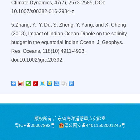
Climate Dynamics, 47(7), 2573-2585, DOI:
10.1007/s00382-016-2984-z
5.
Zhang, Y., Y. Du, S. Zheng, Y. Yang, and X. Cheng
(2013), Impact of Indian Ocean Dipole on the salinity
budget in the equatorial Indian Ocean, J. Geophys.
Res. Oceans, 118(10):4911-4923,
doi:10.1002/jgrc.20392.
版权所有 广东省海洋遥感重点实验室
粤ICP备05007992号
粤公网安备44011502001245号