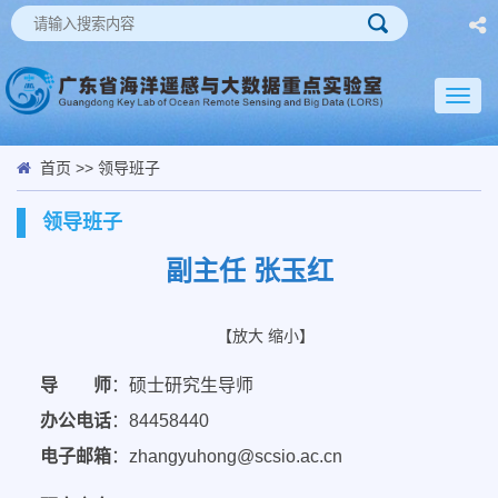
Toggl
naviga
首页
>>
领导班子
领导班子
副主任 张玉红
【
放大
缩小
】
导 师
：硕士研究生导师
办公电话
：84458440
电子邮箱
：zhangyuhong@scsio.ac.cn