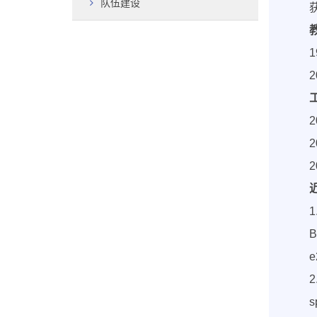
队伍建设
1
B
e
2
s