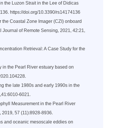
 in the Luzon Strait in the Lee of Didicas
4136. https://doi.org/10.3390/rs14174136
 for the Coastal Zone Imager (CZI) onboard
nal Journal of Remote Sensing, 2021, 42:21,
ncentration Retrieval: A Case Study for the
y in the Pearl River estuary based on
.2020.104228.
ng the late 1980s and early 1990s in the
0,41:6010-6021.
rophyll Measurement in the Pearl River
 2019, 57 (11):8928-8936.
oons and oceanic mesoscale eddies on