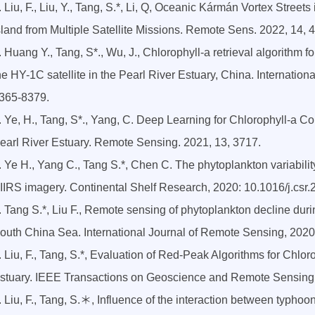
. Liu, F., Liu, Y., Tang, S.*, Li, Q, Oceanic Kármán Vortex Streets
sland from Multiple Satellite Missions. Remote Sens. 2022, 14, 
. Huang Y., Tang, S*., Wu, J., Chlorophyll-a retrieval algorithm
he HY-1C satellite in the Pearl River Estuary, China. Internatio
365-8379.
. Ye, H., Tang, S*., Yang, C. Deep Learning for Chlorophyll-a Co
earl River Estuary. Remote Sensing. 2021, 13, 3717.
. Ye H., Yang C., Tang S.*, Chen C. The phytoplankton variabilit
IIRS imagery. Continental Shelf Research, 2020: 10.1016/j.csr
. Tang S.*, Liu F., Remote sensing of phytoplankton decline duri
outh China Sea. International Journal of Remote Sensing, 202
. Liu, F., Tang, S.*, Evaluation of Red-Peak Algorithms for Chlo
stuary. IEEE Transactions on Geoscience and Remote Sensing,
. Liu, F., Tang, S.＊, Influence of the interaction between typh