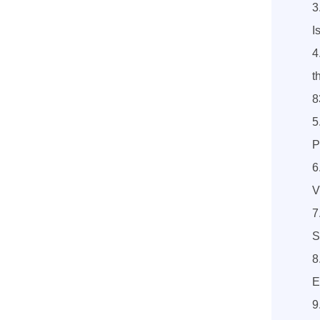
3
I
4
t
8
5
P
6
V
7
S
8
E
9