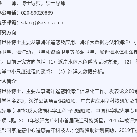
导 师
：博士导师，硕士导师
办公电话
：020-89020869
电子邮箱
：sltang@scsio.ac.cn
研究方向
唐世林博士主要从事海洋遥感及应用、海洋大数据方法和海洋中
感卫星、海洋动力卫星和资源卫星等多源卫星开展近海水体和海
究。目前研究方向包括（1）近岸水体水色遥感反演方法；（2）
海洋中小尺度过程的遥感；（4）海洋大数据分析。
个人简介
唐世林博士，主要从事海洋遥感和海洋信息化工作。发表论文80余
科学基金2项，海洋公益项目课题1项，广东省应用型科技研发及
院先导专项“地球大数据科学工程”子课题1项，中国科学院先导专
专项1项。2011年被评为广州市首届珠江科技新星，2015年被评
技部国家遥感中心遥感青年科技人才创新资助计划资助，2019年