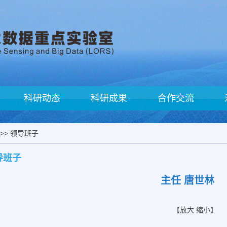
科研动态
科研成果
合作交流
>>
领导班子
导班子
主任 唐世林
【
放大
缩小
】