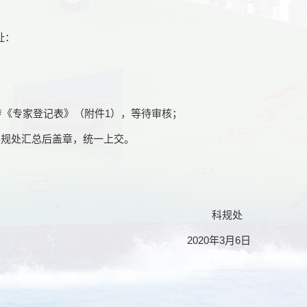
址：
传《专家登记表》（附件
1
），等待审核；
科规处汇总后盖章，统一上交。
科规处
2020
年
3
月
6
日