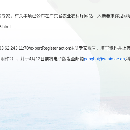
的专家，有关事项已公布在广东省农业农村厅网站，入选要求详见网
2.html
183.62.243.11:70/expertRegister.action
注册专家账号，填写资料并上
（附件
2
），并于
4
月
13
日前将电子版发至邮箱
penghui@scsio.ac.cn
,