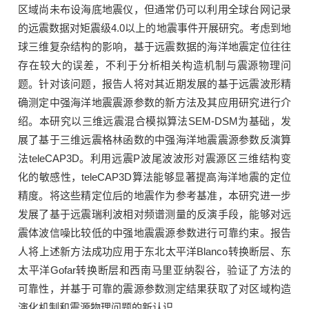
区域尚未布设海底地震仪，但通常仍可以利用全球台网记录
的远震数据对矩震级4.0以上的地震事件开展研究。考虑到地
球三维复杂结构的影响，基于远震数据的海洋地震定位往往
存在较大的误差，不利于分析相关构造机制与震源物理问
题。针对该问题，报告人将对其近期发展的基于远震波形精
确测定中强海洋地震震源参数的新方法及其应用研究进行介
绍。本研究以三维远震混合模拟算法SEM-DSM为基础，发
展了基于三维远震格林函数的中强海洋地震震源参数反演算
法teleCAP3D。利用远震P波尾波波形对震源区三维结构变
化的敏感性，teleCAP3D算法能够显著提高海洋地震的定位
精度。将这些精定位后的地震作为参考基准，本研究进一步
发展了基于远震瑞利波相对频谱测量的反演手段，能够对远
震体波信噪比较低的中强地震震源参数进行可靠约束。报告
人将上述新方法成功应用于东北太平洋Blanco转换断层、东
太平洋Gofar转换断层和西南马里亚纳裂谷，验证了方法的
可靠性，并基于可靠的震源参数测定结果获取了对区域构造
演化机制和震源物理问题的新认识。