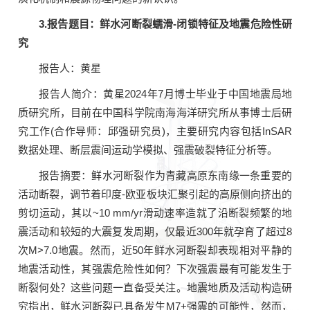
3.报告题目：鲜水河断裂蠕滑-闭锁特征及地震危险性研
究
报告人：黄星
报告人简介：黄星2024年7月博士毕业于中国地震局地
质研究所，目前在中国科学院南海海洋研究所从事博士后研
究工作(合作导师：邱强研究员)，主要研究内容包括InSAR
数据处理、断层震间运动学模拟、强震破裂特征分析等。
报告摘要：鲜水河断裂作为青藏高原东南缘一条重要的
活动断裂，调节着印度-欧亚板块汇聚引起的高原侧向挤出的
剪切运动，其以~10 mm/yr滑动速率造就了沿断裂频繁的地
震活动和较短的大震复发周期，仅最近300年就孕育了超过8
次M>7.0地震。然而，近50年鲜水河断裂却表现相对平静的
地震活动性，其强震危险性如何？下次强震最有可能发生于
断裂何处？这些问题一直备受关注。地震地质及活动构造研
究指出，鲜水河断裂已具备发生M7+强震的可能性，然而，