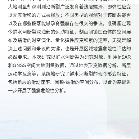
大地测量却观测到沿断裂广泛发育着浅层蠕滑，即弹性应变
以无震滑移的方式被释放；不同类型的观测对于该断裂能否
以及在哪些段落能够孕育强震存在很大的争议。准确厘定现
今鲜水河断裂深浅部的运动特征，刻画闭锁凹凸体的空间展
布及蠕滑的时空演化、量化弹性应变积累的速率，无疑是解
决上述问题和争议的关键，也是开展区域地震危险性评估的
必然要求。本次研究以鲜水河断裂为研究对象，利用InSAR
和GNSS空间大地测量数据，通过地表形变数据分析、断层
运动学反演等，系统地研究了鲜水河断裂的现今形变特征，
包括断层的滑动速率、闭锁-蠕滑的空间分布，以此为基础进
一步开展了强震危险性分析。