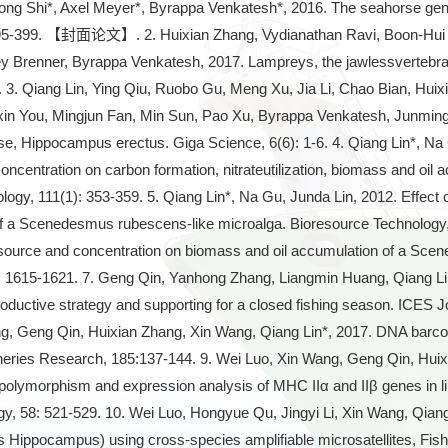
ng Shi*, Axel Meyer*, Byrappa Venkatesh*, 2016. The seahorse geno
395-399. 【封面论文】. 2. Huixian Zhang, Vydianathan Ravi, Boon-Hui Ta
ey Brenner, Byrappa Venkatesh, 2017. Lampreys, the jawlessvertebra
. 3. Qiang Lin, Ying Qiu, Ruobo Gu, Meng Xu, Jia Li, Chao Bian, Hu
in You, Mingjun Fan, Min Sun, Pao Xu, Byrappa Venkatesh, Junming 
e, Hippocampus erectus. Giga Science, 6(6): 1-6. 4. Qiang Lin*, Na 
oncentration on carbon formation, nitrateutilization, biomass and oi
logy, 111(1): 353-359. 5. Qiang Lin*, Na Gu, Junda Lin, 2012. Effect 
f a Scenedesmus rubescens-like microalga. Bioresource Technology, 1
 source and concentration on biomass and oil accumulation of a Sce
: 1615-1621. 7. Geng Qin, Yanhong Zhang, Liangmin Huang, Qiang Lin
roductive strategy and supporting for a closed fishing season. ICES 
, Geng Qin, Huixian Zhang, Xin Wang, Qiang Lin*, 2017. DNA barcodi
heries Research, 185:137-144. 9. Wei Luo, Xin Wang, Geng Qin, Huix
 polymorphism and expression analysis of MHC IIα and IIβ genes in l
, 58: 521-529. 10. Wei Luo, Hongyue Qu, Jingyi Li, Xin Wang, Qiang L
s Hippocampus) using cross-species amplifiable microsatellite