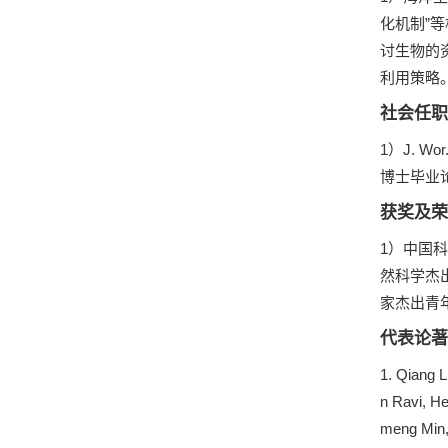
化机制”
讨生物的
利用策略
社会任职
1）J. W
博士毕业论
获奖及荣
1）中国科
然科学杰出
家杰出青年
代表论著
1. Qiang 
n Ravi, He
meng Min,