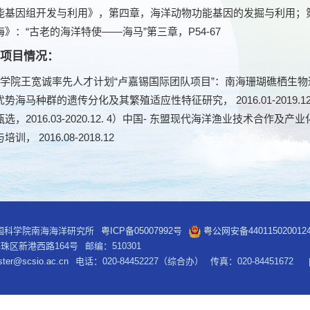
基因组开发与利用》，第四章，海洋动物功能基因的发掘与利用；第七节：
》：“古老的海洋特使——海马”第三章，P54-67
项目情况：
学院王宽诚率先人才计划“卢嘉锡国际团队项目”：南海珊瑚礁栖生物适应，2
势海马种群的遗传分化及其繁殖适应性特征研究， 2016.01-2019
选，2016.03-2020.12. 4）中国- 东盟现代海洋渔业技术
， 2016.08-2018.12
中国科学院南海海洋研究所
粤ICP备05007992号
粤公网安备440115020012
珠区新港西路164号
邮编：510301
ter@scsio.ac.cn
电话：020-84452227（综合办）
传真：020-84451672
内容归中国科学院南海海洋研究所所有，任何单位及个人未经许可，不得