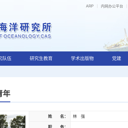
ARP
内网办公平台
究队伍
研究生教育
学术出版物
党建
青年
姓 名：
林 强
职 务：