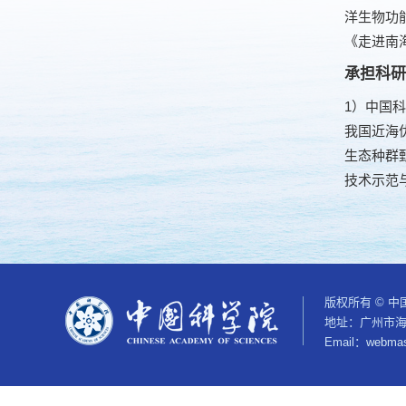
洋生物功能
《走进南海
承担科研
1）中国科
我国近海优
生态种群甄
技术示范与培训
版权所有 © 
地址：广州市海
Email：
webmas
本网站及其文字