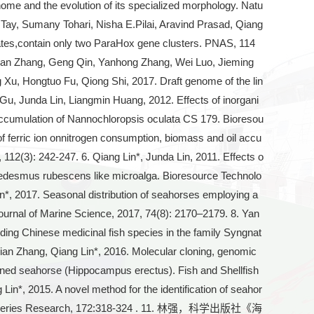
me and the evolution of its specialized morphology. Natu
y, Sumany Tohari, Nisha E.Pilai, Aravind Prasad, Qiang
tes,contain only two ParaHox gene clusters. PNAS, 114
ixian Zhang, Geng Qin, Yanhong Zhang, Wei Luo, Jieming
Xu, Hongtuo Fu, Qiong Shi, 2017. Draft genome of the lin
Gu, Junda Lin, Liangmin Huang, 2012. Effects of inorgani
l accumulation of Nannochloropsis oculata CS 179. Bioresou
of ferric ion onnitrogen consumption, biomass and oil accu
12(3): 242-247. 6. Qiang Lin*, Junda Lin, 2011. Effects o
nedesmus rubescens like microalga. Bioresource Technolo
*, 2017. Seasonal distribution of seahorses employing a
Journal of Marine Science, 2017, 74(8): 2170–2179. 8. Yan
ng Chinese medicinal fish species in the family Syngnat
ian Zhang, Qiang Lin*, 2016. Molecular cloning, genomic
ined seahorse (Hippocampus erectus). Fish and Shellfish
in*, 2015. A novel method for the identification of seahor
s, Fisheries Research, 172:318-324 . 11. 林强，科学出版社《海