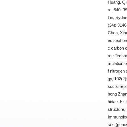
Huang, Qio
re, 540: 
Lin, Sydn
(34): 9146
Chen, Xinx
ed seahors
c carbon c
rce Techno
mulation o
f nitrogen
gy, 102(2)
social rep
hong Zhang
hidae. Fis
structure,
Immunology
ses (genu