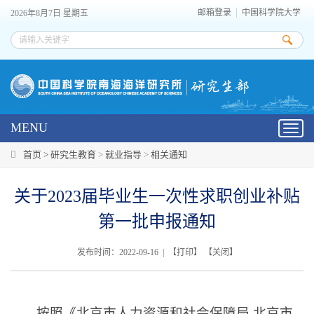
邮箱登录
中国科学院大学
2026年8月7日 星期五
MENU
Toggl
navig
首页 >
研究生教育
>
就业指导
>
相关通知
关于2023届毕业生一次性求职创业补贴
第一批申报通知
发布时间：2022-09-16 | 【
打印
】 【
关闭
】
按照《北京市人力资源和社会保障局 北京市