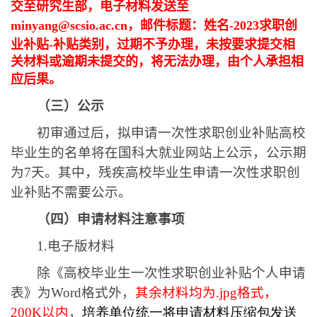
交至研究生部，电子材料发送至
minyang@scsio.ac.cn
，邮件标题：姓名
-2023
求职创
业补贴
-
补贴类别，过期不予办理，
未按要求提交相
关材料或逾期未提交的，将无法办理，由个人承担相
应后果
。
（三）公示
初审通过后，拟申请一次性求职创业补贴高校
毕业生的名单将在国科大就业网站上公示，公示期
为
7
天。其中，残疾高校毕业生申请一次性求职创
业补贴不需要公示。
（四）申请材料注意事项
1.
电子版材料
除《高校毕业生一次性求职创业补贴个人申请
表》为
Word
格式外，
其余材料均为
.jpg
格式，
200K
以内
，
培养单位统一将申请材料压缩包发送