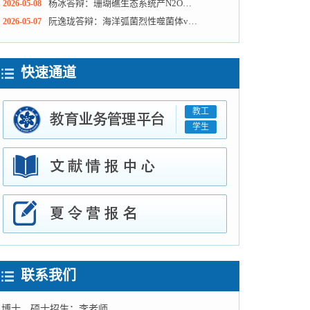
杨冰答辩：珊瑚礁生态系统产N2O过程及环境调控
2026-05-08
阮逸珑答辩：海洋弧菌烈性噬菌体vB_VcoM-YZ1的宿主范围与侵染分子机制研究
2026-05-07
快速通道
教工
学生
联系我们
博士、硕士招生：李老师