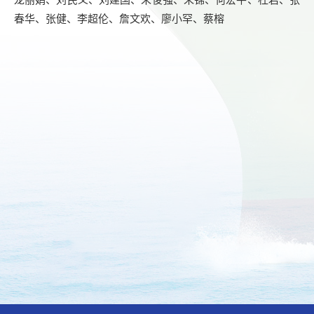
春华、张健、李超伦、詹文欢、廖小罕、蔡榕