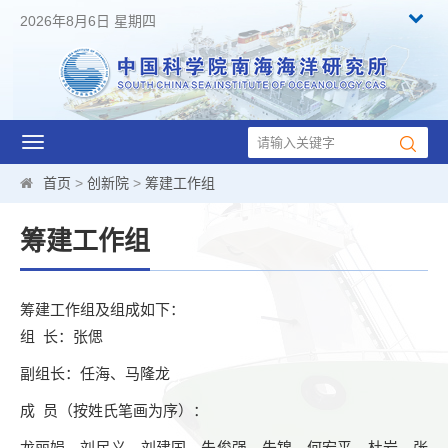
2026年8月6日 星期四
Toggle
navigation
首页
>
创新院
>
筹建工作组
筹建工作组
筹建工作组及组成如下：
组 长：张偲
副组长：任海、马隆龙
成 员（按姓氏笔画为序）：
龙丽娟、刘民义、刘建国、朱俊强、朱锦、何宏平、杜岩、张